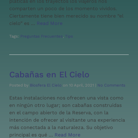
platicas en los trayectos los viajeros nos
comparten un poco de los momento vividos.
Ciertamente tiene bien merecido su nombre “el
cielo” es …
Read More
Tags:
Preguntas Frecuentes
,
Tips
Cabañas en El Cielo
Posted by
Biosfera El Cielo
on
10 April, 2021
|
No Comments
Estas instalaciones nos ofrecen una vista como
en ningún otro lugar; son cabañas construidas
en el campo abierto de la Reserva, con la
intención de ofrecer al visitante una experiencia
más conectada a la naturaleza. Su objetivo
principal es qué …
Read More