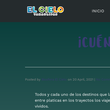
INICIO
¡CUÉ
Posted by
Biosfera El Cielo
on
20 April, 2021
|
No Com
Todos y cada uno de los destinos que la
entre platicas en los trayectos los v
vividos.