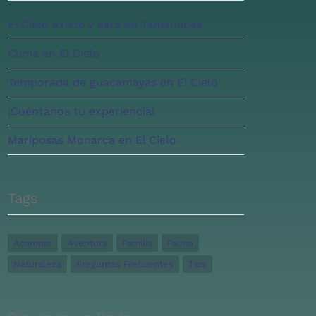
El Cielo existe y está en Tamaulipas
Clima en El Cielo
Temporada de guacamayas en El Cielo
¡Cuéntanos tu experiencia!
Mariposas Monarca en El Cielo
Tags
Acampar
Aventura
Familia
Fauna
Naturaleza
Preguntas Frecuentes
Tips