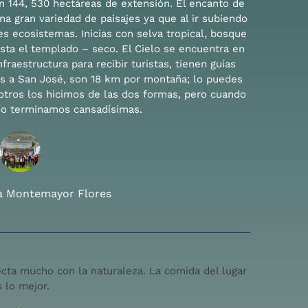
on 144, 530 hectáreas de extensión. El encanto de
a gran variedad de paisajes ya que al ir subiendo
s ecosistemas. Inicias con selva tropical, bosque
ta el templado – seco. El Cielo se encuentra en
fraestructura para recibir turistas, tienen guías
s a San José, son 18 km por montaña; lo puedes
otros los hicimos de las dos formas, pero cuando
do terminamos cansadísimas.
ia Montemayor Flores
ecta mucho con la naturaleza. La comida del lugar
s lo mejor.