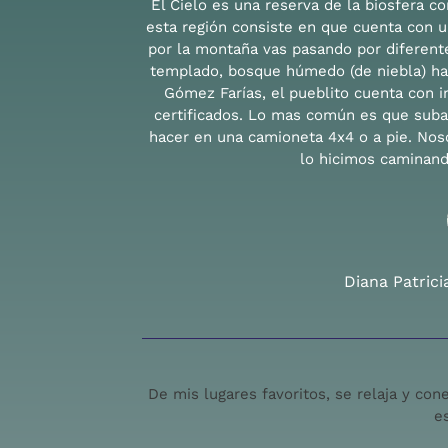
El Cielo es una reserva de la biosfera c
esta región consiste en que cuenta con un
por la montaña vas pasando por diferente
templado, bosque húmedo (de niebla) has
Gómez Farías, el pueblito cuenta con in
certificados. Lo mas común es que suba
hacer en una camioneta 4x4 o a pie. Nos
lo hicimos caminan
Diana Patric
De mis lugares favoritos, se relaja y con
e