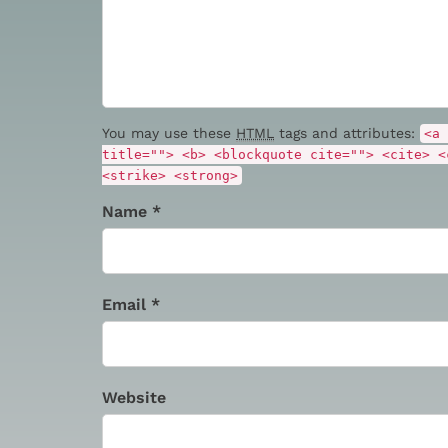
You may use these
HTML
tags and attributes:
<a 
title=""> <b> <blockquote cite=""> <cite> <
<strike> <strong>
Name *
Email *
Website