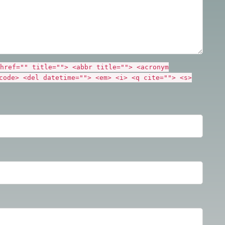
href="" title=""> <abbr title=""> <acronym
code> <del datetime=""> <em> <i> <q cite=""> <s>