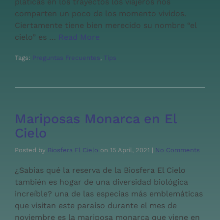
platicas en los trayectos los viajeros nos
comparten un poco de los momento vividos.
Ciertamente tiene bien merecido su nombre “el
cielo” es …
Read More
Tags:
Preguntas Frecuentes
,
Tips
Mariposas Monarca en El
Cielo
Posted by
Biosfera El Cielo
on
15 April, 2021
|
No Comments
¿Sabias qué la reserva de la Biosfera El Cielo
también es hogar de una diversidad biológica
increíble? una de las especias más emblemáticas
que visitan este paraíso durante el mes de
noviembre es la mariposa monarca que viene en