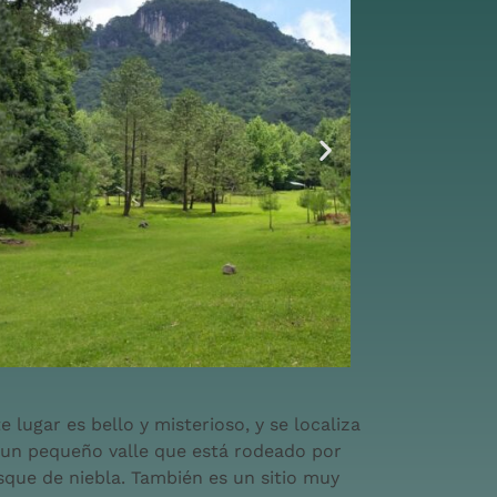
e lugar es bello y misterioso, y se localiza
 un pequeño valle que está rodeado por
sque de niebla. También es un sitio muy