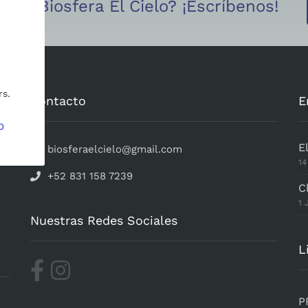
ar la Biosfera El Cielo? ¡Escríbenos!
rs.
Contacto
E
O
E
biosferaelcielo@gmail.com
14
+52 831 158 7239
C
1 
Nuestras Redes Sociales
L
P