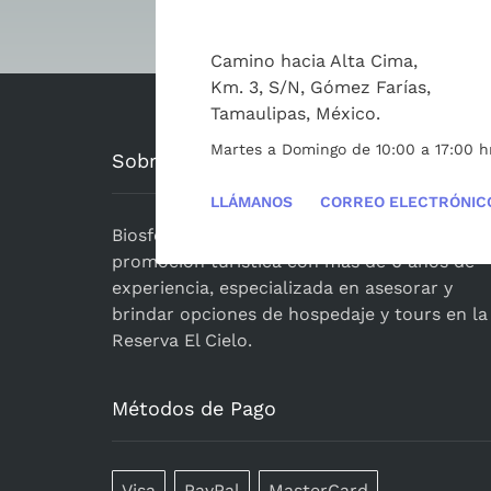
¿Quieres visit
Camino hacia Alta Cima,
Km. 3, S/N, Gómez Farías,
Tamaulipas, México.
Martes a Domingo de 10:00 a 17:00 h
Sobre Nosotros
LLÁMANOS
CORREO ELECTRÓNIC
BiosferaElCielo.com
es una agencia de
promoción turistica con más de 6 años de
experiencia, especializada en asesorar y
brindar opciones de hospedaje y tours en la
Reserva El Cielo.
Métodos de Pago
Visa
PayPal
MasterCard