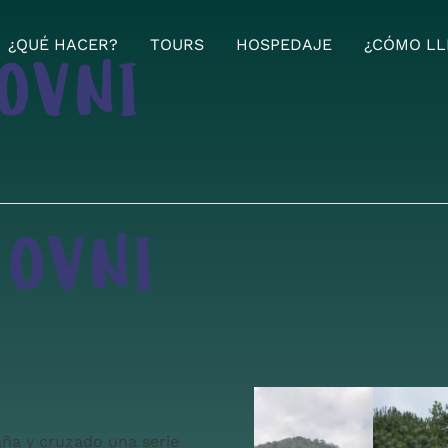
¿QUÉ HACER?
TOURS
HOSPEDAJE
¿CÓMO LL
 OVNI
 OVNI
ña y cruzado una serie