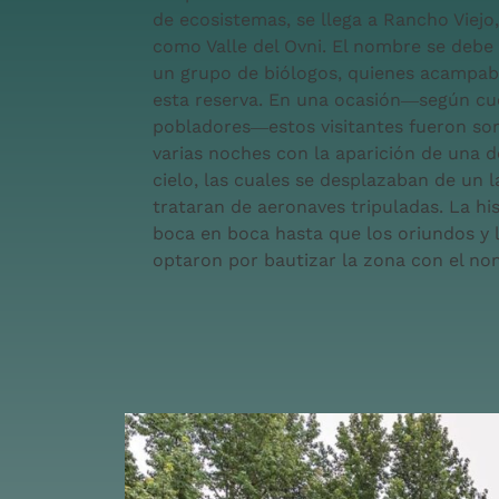
de ecosistemas, se llega a Rancho Viej
como Valle del Ovni. El nombre se debe 
un grupo de biólogos, quienes acampab
esta reserva. En una ocasión―según cu
pobladores―estos visitantes fueron so
varias noches con la aparición de una d
cielo, las cuales se desplazaban de un 
trataran de aeronaves tripuladas. La his
boca en boca hasta que los oriundos y 
optaron por bautizar la zona con el nom