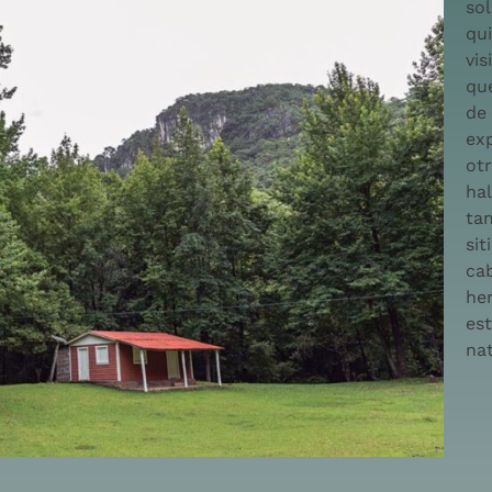
sol
qui
vis
que
de 
exp
otr
hal
ta
sit
ca
he
es
nat