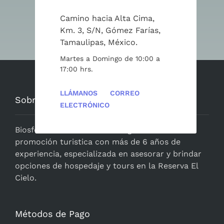
Cielo? ¡Escríbenos!
Camino hacia Alta Cima,
Km. 3, S/N, Gómez Farías,
Cotizar
Tamaulipas, México.
Martes a Domingo de 10:00 a
17:00 hrs.
LLÁMANOS
CORREO
Sobre Nosotros
ELECTRÓNICO
BiosferaElCielo.com
es una agencia de
promoción turistica con más de 6 años de
experiencia, especializada en asesorar y brindar
opciones de hospedaje y tours en la Reserva El
Cielo.
Métodos de Pago