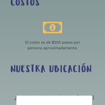
COSTOS
El costo es de $200 pesos por
persona aproximadamente.
NUESTRA UBICACIÓN
¿Quieres visitar la Biosfera El