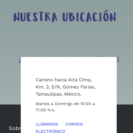
NUESTRA UBICACIÓN
¿Quieres visitar la Biosfera El
Cielo? ¡Escríbenos!
Camino hacia Alta Cima,
Km. 3, S/N, Gómez Farías,
Cotizar
Tamaulipas, México.
Martes a Domingo de 10:00 a
17:00 hrs.
LLÁMANOS
CORREO
Sobre Nosotros
ELECTRÓNICO