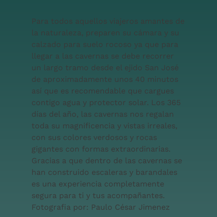
Para todos aquellos viajeros amantes de
la naturaleza, preparen su cámara y su
calzado para suelo rocoso ya que para
llegar a las cavernas se debe recorrer
un largo tramo desde el ejido San José
de aproximadamente unos 40 minutos
así que es recomendable que cargues
contigo agua y protector solar. Los 365
días del año, las cavernas nos regalan
toda su magnificencia y vistas irreales,
con sus colores verdosos y rocas
gigantes con formas extraordinarias.
Gracias a que dentro de las cavernas se
han construido escaleras y barandales
es una experiencia completamente
segura para ti y tus acompañantes.