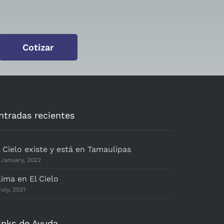
Cotizar
ntradas recientes
l Cielo existe y está en Tamaulipas
 January, 2022
lima en El Cielo
July, 2021
inks de Ayuda