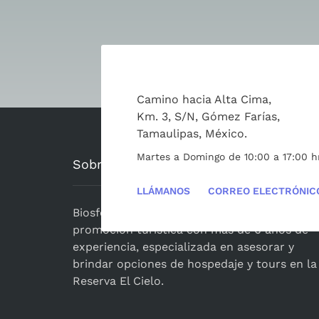
¿Quieres visit
Camino hacia Alta Cima,
Km. 3, S/N, Gómez Farías,
Tamaulipas, México.
Martes a Domingo de 10:00 a 17:00 h
Sobre Nosotros
LLÁMANOS
CORREO ELECTRÓNIC
BiosferaElCielo.com
es una agencia de
promoción turistica con más de 6 años de
experiencia, especializada en asesorar y
brindar opciones de hospedaje y tours en la
Reserva El Cielo.