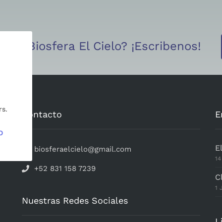
ar la Biosfera El Cielo? ¡Escribenos!
rs.
Contacto
E
O
E
biosferaelcielo@gmail.com
14
+52 831 158 7239
C
1 
Nuestras Redes Sociales
L