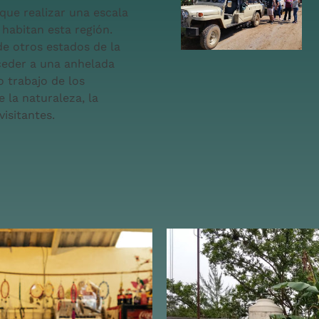
ue realizar una escala
 habitan esta región.
de otros estados de la
ceder a una anhelada
o trabajo de los
 la naturaleza, la
visitantes.