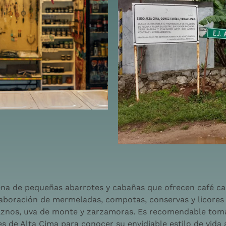
a de pequeñas abarrotes y cabañas que ofrecen café cali
elaboración de mermeladas, compotas, conservas y licores
znos, uva de monte y zarzamoras. Es recomendable tomar 
es de Alta Cima para conocer su envidiable estilo de vida