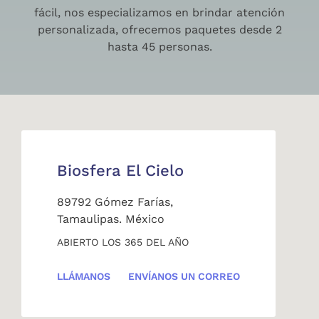
fácil, nos especializamos en brindar atención
personalizada, ofrecemos paquetes desde 2
hasta 45 personas.
Biosfera El Cielo
89792 Gómez Farías,
Tamaulipas. México
ABIERTO LOS 365 DEL AÑO
LLÁMANOS
ENVÍANOS UN CORREO