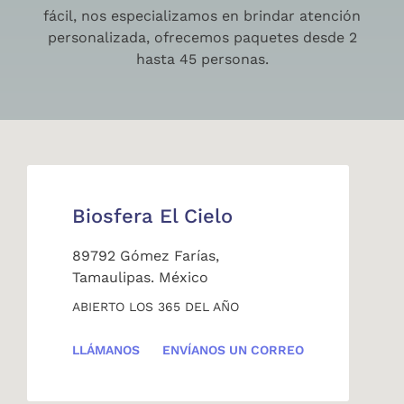
fácil, nos especializamos en brindar atención
personalizada, ofrecemos paquetes desde 2
hasta 45 personas.
Biosfera El Cielo
89792 Gómez Farías,
Tamaulipas. México
ABIERTO LOS 365 DEL AÑO
LLÁMANOS
ENVÍANOS UN CORREO