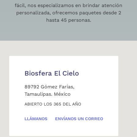
fácil, nos especializamos en brindar atención
personalizada, ofrecemos paquetes desde 2
hasta 45 personas.
Biosfera El Cielo
89792 Gómez Farías,
Tamaulipas. México
ABIERTO LOS 365 DEL AÑO
LLÁMANOS
ENVÍANOS UN CORREO