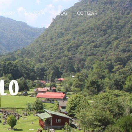
EGAR?
GALERÍA
BLOG
COTIZAR
ELO