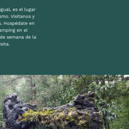
gual, es el lugar
mo. Visítanos y
a. Hospédate en
amping en el
n de semana de la
sita.