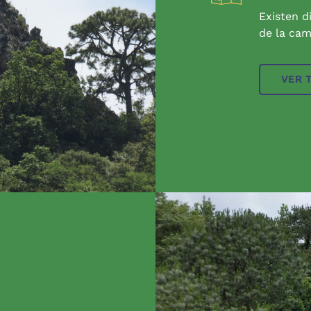
Existen d
de la cam
VER 