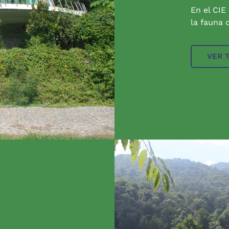
En el CIE
la fauna q
VER 