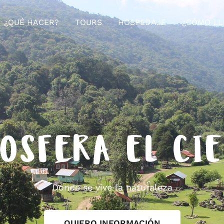
¿QUÉ HACER?
TOURS
HOSPEDAJE
¿CÓMO LL
OSFERA EL CI
Donde se vive la naturaleza
QUIERO INFORMACIÓN