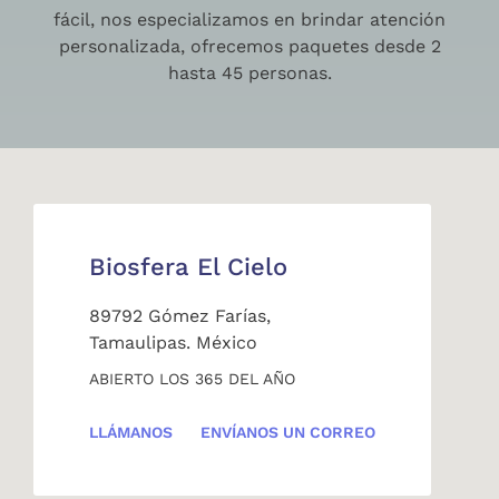
fácil, nos especializamos en brindar atención
personalizada, ofrecemos paquetes desde 2
hasta 45 personas.
Biosfera El Cielo
89792 Gómez Farías,
Tamaulipas. México
ABIERTO LOS 365 DEL AÑO
LLÁMANOS
ENVÍANOS UN CORREO