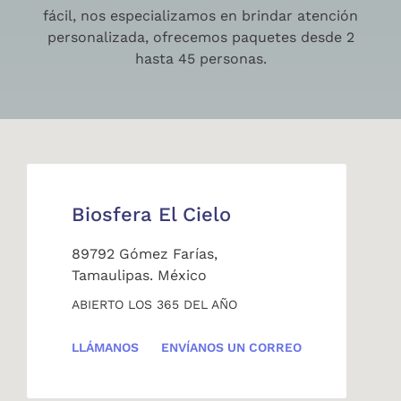
fácil, nos especializamos en brindar atención
personalizada, ofrecemos paquetes desde 2
hasta 45 personas.
Biosfera El Cielo
89792 Gómez Farías,
Tamaulipas. México
ABIERTO LOS 365 DEL AÑO
LLÁMANOS
ENVÍANOS UN CORREO