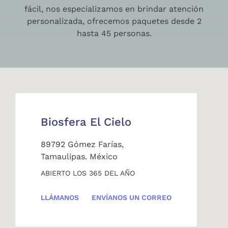
fácil, nos especializamos en brindar atención
personalizada, ofrecemos paquetes desde 2
hasta 45 personas.
Biosfera El Cielo
89792 Gómez Farías,
Tamaulipas. México
ABIERTO LOS 365 DEL AÑO
LLÁMANOS
ENVÍANOS UN CORREO