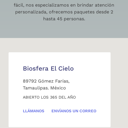
fácil, nos especializamos en brindar atención
personalizada, ofrecemos paquetes desde 2
hasta 45 personas.
Biosfera El Cielo
89792 Gómez Farías,
Tamaulipas. México
ABIERTO LOS 365 DEL AÑO
LLÁMANOS
ENVÍANOS UN CORREO