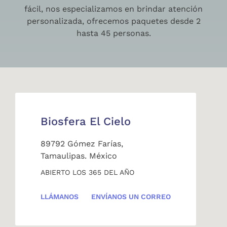
fácil, nos especializamos en brindar atención
personalizada, ofrecemos paquetes desde 2
hasta 45 personas.
Biosfera El Cielo
89792 Gómez Farías,
Tamaulipas. México
ABIERTO LOS 365 DEL AÑO
LLÁMANOS
ENVÍANOS UN CORREO