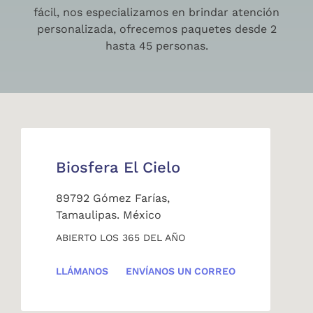
fácil, nos especializamos en brindar atención
personalizada, ofrecemos paquetes desde 2
hasta 45 personas.
Biosfera El Cielo
89792 Gómez Farías,
Tamaulipas. México
ABIERTO LOS 365 DEL AÑO
LLÁMANOS
ENVÍANOS UN CORREO