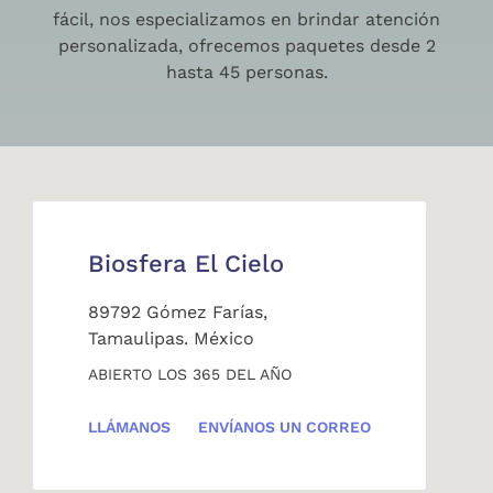
fácil, nos especializamos en brindar atención
personalizada, ofrecemos paquetes desde 2
hasta 45 personas.
Biosfera El Cielo
89792 Gómez Farías,
Tamaulipas. México
ABIERTO LOS 365 DEL AÑO
LLÁMANOS
ENVÍANOS UN CORREO