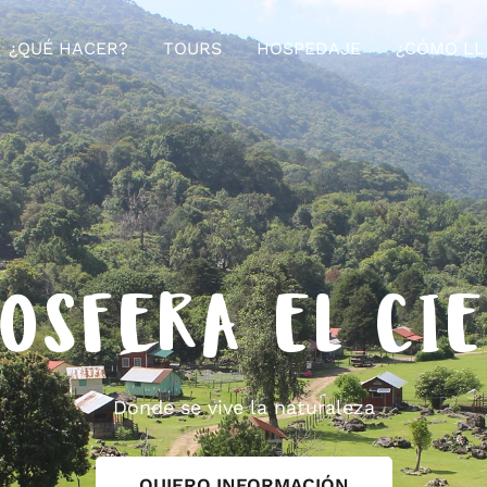
¿QUÉ HACER?
TOURS
HOSPEDAJE
¿CÓMO LL
OSFERA EL CI
Donde se vive la naturaleza
QUIERO INFORMACIÓN