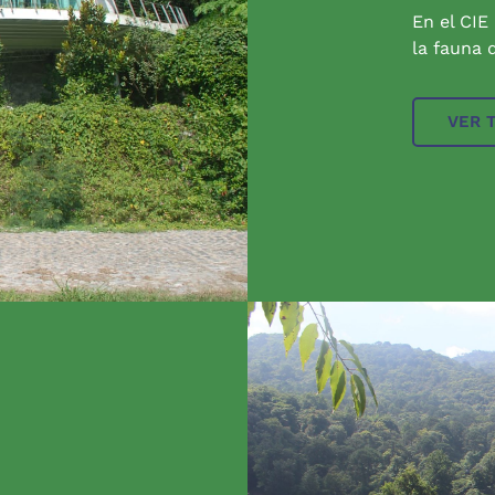
En el CIE
la fauna q
VER 