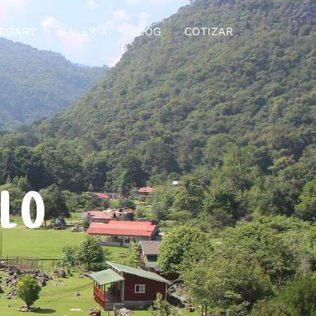
EGAR?
GALERÍA
BLOG
COTIZAR
ELO