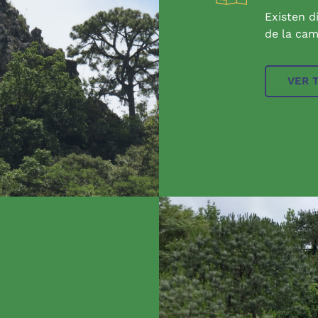
Existen d
de la cam
VER 