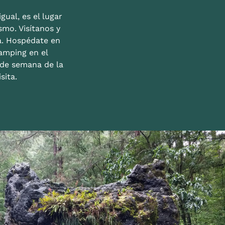
gual, es el lugar
mo. Visítanos y
a. Hospédate en
amping en el
n de semana de la
sita.