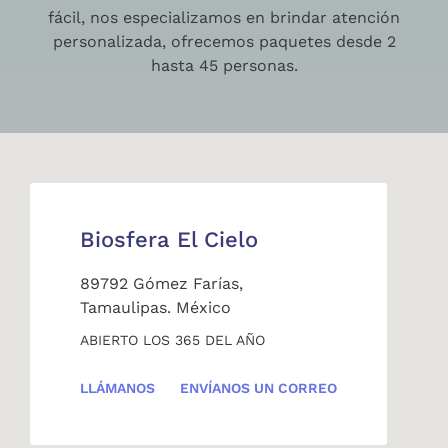
fácil, nos especializamos en brindar atención
personalizada, ofrecemos paquetes desde 2
hasta 45 personas.
Biosfera El Cielo
89792 Gómez Farías,
Tamaulipas. México
ABIERTO LOS 365 DEL AÑO
LLÁMANOS
ENVÍANOS UN CORREO