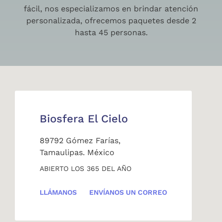
fácil, nos especializamos en brindar atención
personalizada, ofrecemos paquetes desde 2
hasta 45 personas.
Biosfera El Cielo
89792 Gómez Farías,
Tamaulipas. México
ABIERTO LOS 365 DEL AÑO
LLÁMANOS
ENVÍANOS UN CORREO