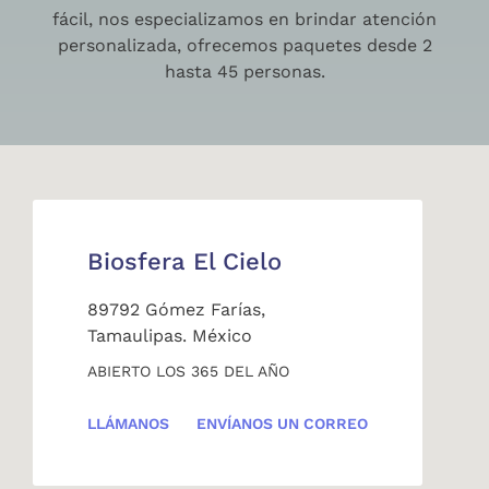
fácil, nos especializamos en brindar atención
personalizada, ofrecemos paquetes desde 2
hasta 45 personas.
Biosfera El Cielo
89792 Gómez Farías,
Tamaulipas. México
ABIERTO LOS 365 DEL AÑO
LLÁMANOS
ENVÍANOS UN CORREO