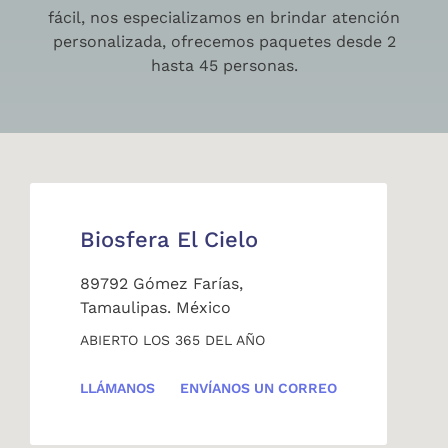
fácil, nos especializamos en brindar atención
personalizada, ofrecemos paquetes desde 2
hasta 45 personas.
Biosfera El Cielo
89792 Gómez Farías,
Tamaulipas. México
ABIERTO LOS 365 DEL AÑO
LLÁMANOS
ENVÍANOS UN CORREO