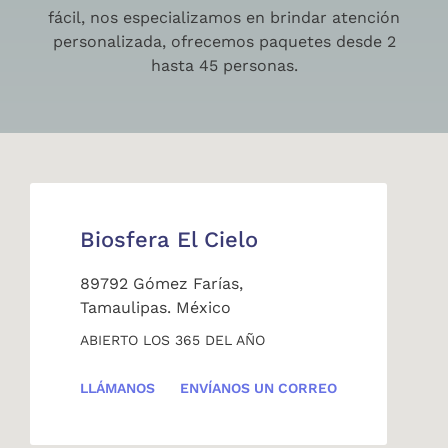
fácil, nos especializamos en brindar atención
personalizada, ofrecemos paquetes desde 2
hasta 45 personas.
Biosfera El Cielo
89792 Gómez Farías,
Tamaulipas. México
ABIERTO LOS 365 DEL AÑO
LLÁMANOS
ENVÍANOS UN CORREO