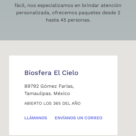
fácil, nos especializamos en brindar atención
personalizada, ofrecemos paquetes desde 2
hasta 45 personas.
Biosfera El Cielo
89792 Gómez Farías,
Tamaulipas. México
ABIERTO LOS 365 DEL AÑO
LLÁMANOS
ENVÍANOS UN CORREO