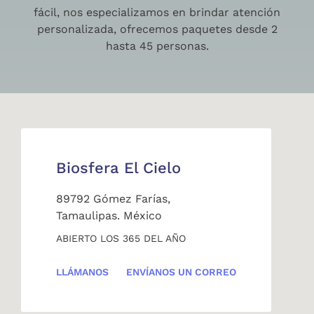
fácil, nos especializamos en brindar atención
personalizada, ofrecemos paquetes desde 2
hasta 45 personas.
Biosfera El Cielo
89792 Gómez Farías,
Tamaulipas. México
ABIERTO LOS 365 DEL AÑO
LLÁMANOS
ENVÍANOS UN CORREO