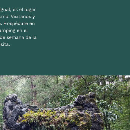
gual, es el lugar
mo. Visítanos y
a. Hospédate en
amping en el
n de semana de la
sita.