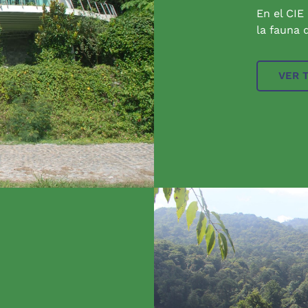
En el CIE
la fauna q
VER 