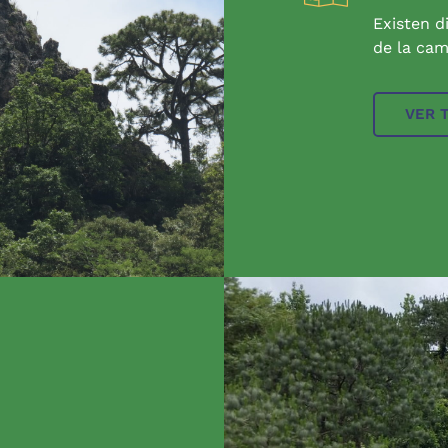
Existen d
de la cam
VER 