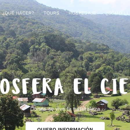
¿QUÉ HACER?
TOURS
HOSPEDAJE
¿CÓMO LL
OSFERA EL CI
Donde se vive la naturaleza
QUIERO INFORMACIÓN