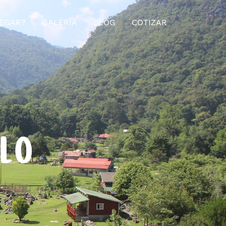
EGAR?
GALERÍA
BLOG
COTIZAR
ELO