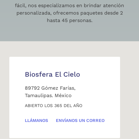
fácil, nos especializamos en brindar atención
personalizada, ofrecemos paquetes desde 2
hasta 45 personas.
Biosfera El Cielo
89792 Gómez Farías,
Tamaulipas. México
ABIERTO LOS 365 DEL AÑO
LLÁMANOS
ENVÍANOS UN CORREO