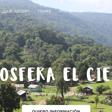
¿QUÉ HACER?
TOURS
HOSPEDAJE
¿CÓMO LL
OSFERA EL CI
Donde se vive la naturaleza
QUIERO INFORMACIÓN