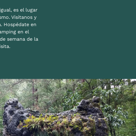
gual, es el lugar
mo. Visítanos y
a. Hospédate en
amping en el
n de semana de la
sita.