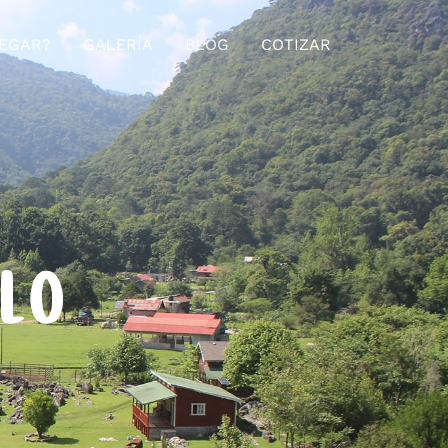
EGAR?
GALERÍA
BLOG
COTIZAR
ELO