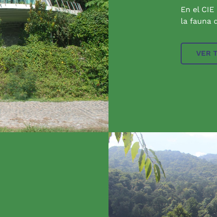
En el CIE
la fauna q
VER 