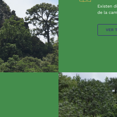
Existen d
de la cam
VER 