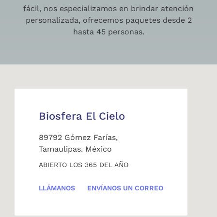
fácil, nos especializamos en brindar atención
personalizada, ofrecemos paquetes desde 2
hasta 45 personas.
Biosfera El Cielo
89792 Gómez Farías,
Tamaulipas. México
ABIERTO LOS 365 DEL AÑO
LLÁMANOS
ENVÍANOS UN CORREO