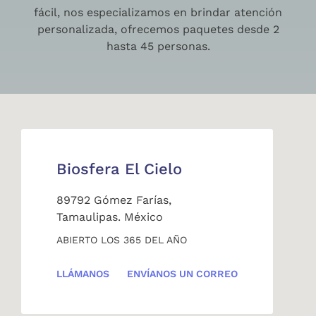
fácil, nos especializamos en brindar atención
personalizada, ofrecemos paquetes desde 2
hasta 45 personas.
Biosfera El Cielo
89792 Gómez Farías,
Tamaulipas. México
ABIERTO LOS 365 DEL AÑO
LLÁMANOS
ENVÍANOS UN CORREO