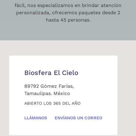
fácil, nos especializamos en brindar atención
personalizada, ofrecemos paquetes desde 2
hasta 45 personas.
Biosfera El Cielo
89792 Gómez Farías,
Tamaulipas. México
ABIERTO LOS 365 DEL AÑO
LLÁMANOS
ENVÍANOS UN CORREO