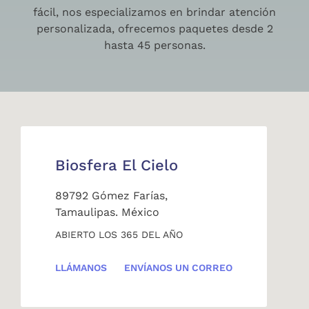
fácil, nos especializamos en brindar atención
personalizada, ofrecemos paquetes desde 2
hasta 45 personas.
Biosfera El Cielo
89792 Gómez Farías,
Tamaulipas. México
ABIERTO LOS 365 DEL AÑO
LLÁMANOS
ENVÍANOS UN CORREO