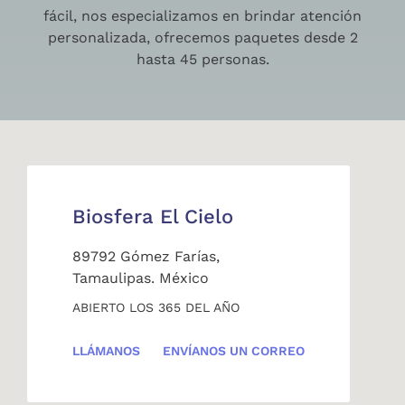
fácil, nos especializamos en brindar atención
personalizada, ofrecemos paquetes desde 2
hasta 45 personas.
Biosfera El Cielo
89792 Gómez Farías,
Tamaulipas. México
ABIERTO LOS 365 DEL AÑO
LLÁMANOS
ENVÍANOS UN CORREO