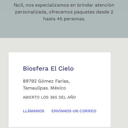
fácil, nos especializamos en brindar atención
personalizada, ofrecemos paquetes desde 2
hasta 45 personas.
Biosfera El Cielo
89792 Gómez Farías,
Tamaulipas. México
ABIERTO LOS 365 DEL AÑO
LLÁMANOS
ENVÍANOS UN CORREO