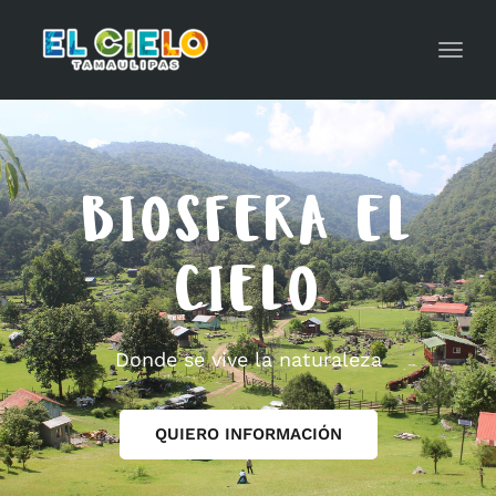
Toggl
navig
BIOSFERA EL
CIELO
Donde se vive la naturaleza
QUIERO INFORMACIÓN