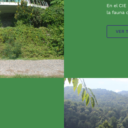
En el CIE
la fauna q
VER 