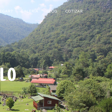
EGAR?
GALERÍA
BLOG
COTIZAR
ELO