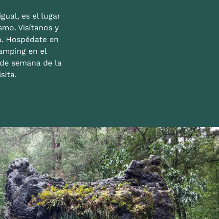
gual, es el lugar
mo. Visítanos y
a. Hospédate en
amping en el
n de semana de la
sita.