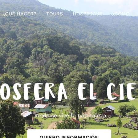
¿QUÉ HACER?
TOURS
HOSPEDAJE
¿CÓMO LL
OSFERA EL CI
Donde se vive la naturaleza
QUIERO INFORMACIÓN