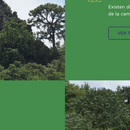
Existen d
de la cam
VER 