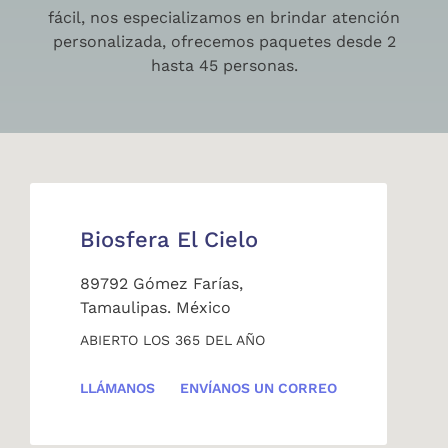
fácil, nos especializamos en brindar atención
personalizada, ofrecemos paquetes desde 2
hasta 45 personas.
Biosfera El Cielo
89792 Gómez Farías,
Tamaulipas. México
ABIERTO LOS 365 DEL AÑO
LLÁMANOS
ENVÍANOS UN CORREO