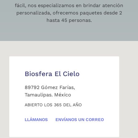
fácil, nos especializamos en brindar atención
personalizada, ofrecemos paquetes desde 2
hasta 45 personas.
Biosfera El Cielo
89792 Gómez Farías,
Tamaulipas. México
ABIERTO LOS 365 DEL AÑO
LLÁMANOS
ENVÍANOS UN CORREO