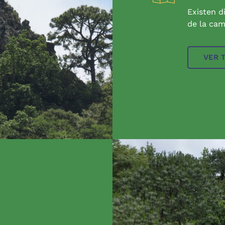
Existen d
de la cam
VER 