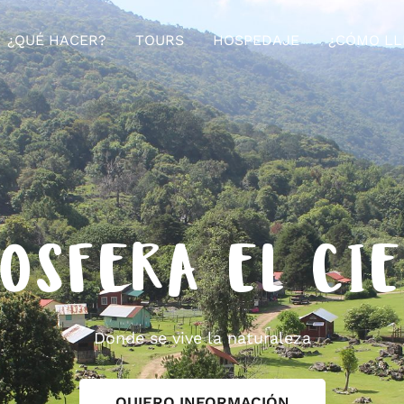
¿QUÉ HACER?
TOURS
HOSPEDAJE
¿CÓMO LL
OSFERA EL CI
Donde se vive la naturaleza
QUIERO INFORMACIÓN