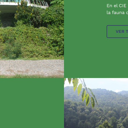
En el CIE
la fauna q
VER 