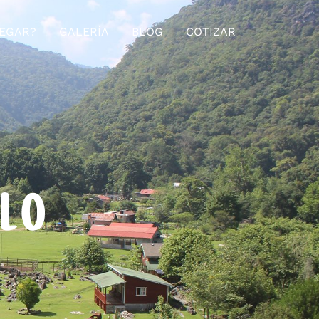
EGAR?
GALERÍA
BLOG
COTIZAR
ELO