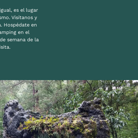
gual, es el lugar
mo. Visítanos y
a. Hospédate en
amping en el
n de semana de la
sita.