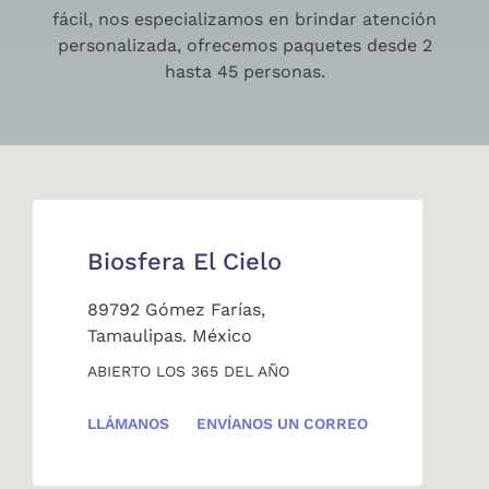
fácil, nos especializamos en brindar atención
personalizada, ofrecemos paquetes desde 2
hasta 45 personas.
Biosfera El Cielo
89792 Gómez Farías,
Tamaulipas. México
ABIERTO LOS 365 DEL AÑO
LLÁMANOS
ENVÍANOS UN CORREO