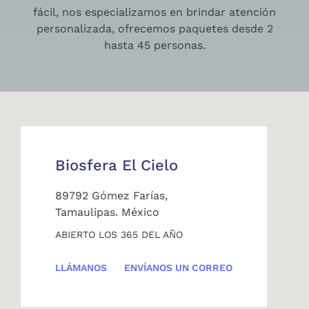
fácil, nos especializamos en brindar atención
personalizada, ofrecemos paquetes desde 2
hasta 45 personas.
Biosfera El Cielo
89792 Gómez Farías,
Tamaulipas. México
ABIERTO LOS 365 DEL AÑO
LLÁMANOS
ENVÍANOS UN CORREO