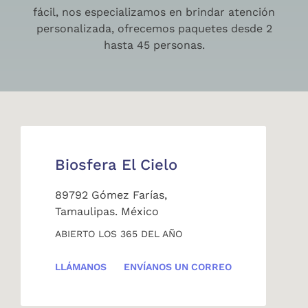
fácil, nos especializamos en brindar atención
personalizada, ofrecemos paquetes desde 2
hasta 45 personas.
Biosfera El Cielo
89792 Gómez Farías,
Tamaulipas. México
ABIERTO LOS 365 DEL AÑO
LLÁMANOS
ENVÍANOS UN CORREO