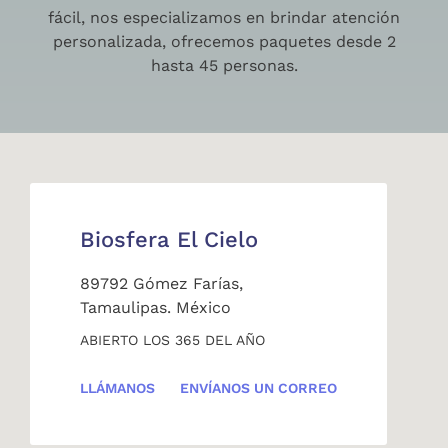
fácil, nos especializamos en brindar atención
personalizada, ofrecemos paquetes desde 2
hasta 45 personas.
Biosfera El Cielo
89792 Gómez Farías,
Tamaulipas. México
ABIERTO LOS 365 DEL AÑO
LLÁMANOS
ENVÍANOS UN CORREO