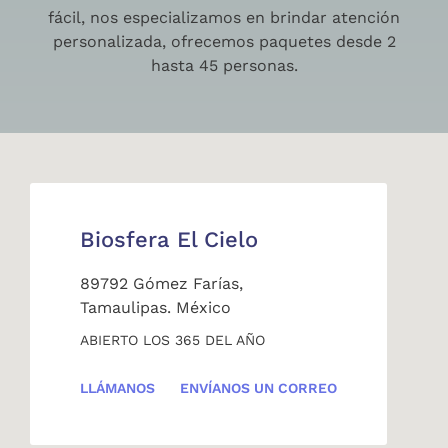
fácil, nos especializamos en brindar atención
personalizada, ofrecemos paquetes desde 2
hasta 45 personas.
Biosfera El Cielo
89792 Gómez Farías,
Tamaulipas. México
ABIERTO LOS 365 DEL AÑO
LLÁMANOS
ENVÍANOS UN CORREO