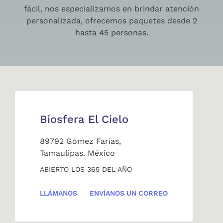
fácil, nos especializamos en brindar atención
personalizada, ofrecemos paquetes desde 2
hasta 45 personas.
Biosfera El Cielo
89792 Gómez Farías,
Tamaulipas. México
ABIERTO LOS 365 DEL AÑO
LLÁMANOS
ENVÍANOS UN CORREO