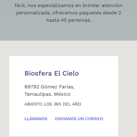
fácil, nos especializamos en brindar atención
personalizada, ofrecemos paquetes desde 2
hasta 45 personas.
Biosfera El Cielo
89792 Gómez Farías,
Tamaulipas. México
ABIERTO LOS 365 DEL AÑO
LLÁMANOS
ENVÍANOS UN CORREO