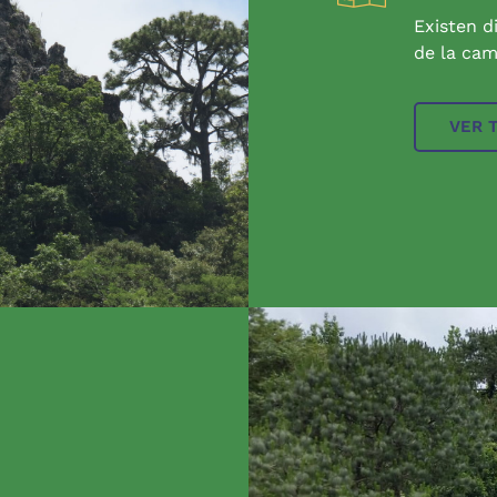
Existen d
de la cam
VER 