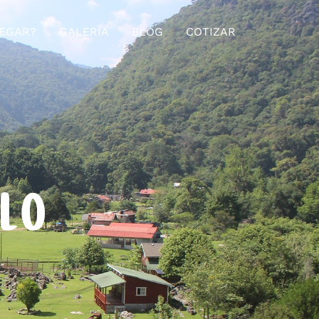
EGAR?
GALERÍA
BLOG
COTIZAR
ELO