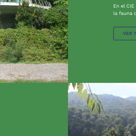
En el CIE
la fauna q
VER 