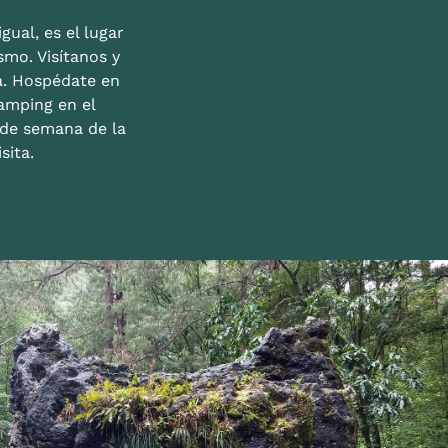
gual, es el lugar
mo. Visítanos y
a. Hospédate en
amping en el
n de semana de la
sita.