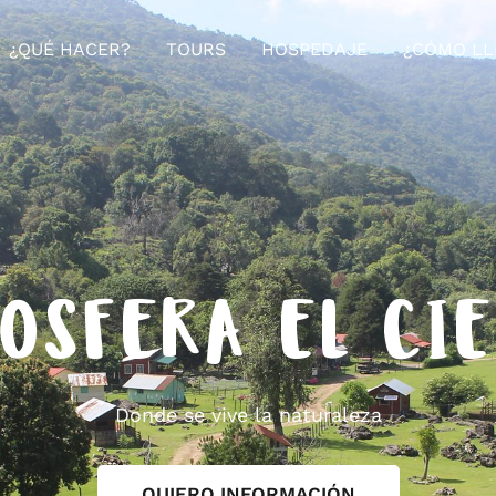
¿QUÉ HACER?
TOURS
HOSPEDAJE
¿CÓMO LL
OSFERA EL CI
Donde se vive la naturaleza
QUIERO INFORMACIÓN