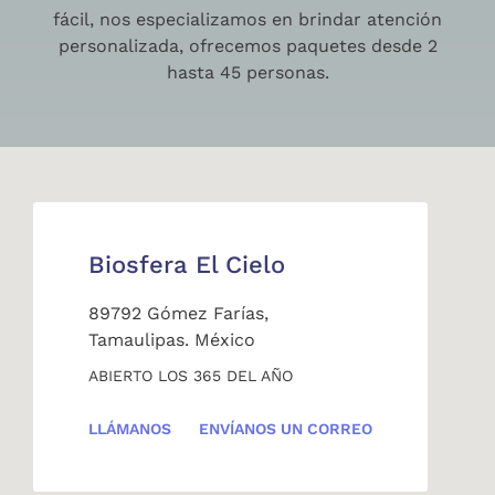
fácil, nos especializamos en brindar atención
personalizada, ofrecemos paquetes desde 2
hasta 45 personas.
Biosfera El Cielo
89792 Gómez Farías,
Tamaulipas. México
ABIERTO LOS 365 DEL AÑO
LLÁMANOS
ENVÍANOS UN CORREO