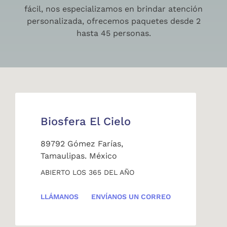
fácil, nos especializamos en brindar atención
personalizada, ofrecemos paquetes desde 2
hasta 45 personas.
Biosfera El Cielo
89792 Gómez Farías,
Tamaulipas. México
ABIERTO LOS 365 DEL AÑO
LLÁMANOS
ENVÍANOS UN CORREO