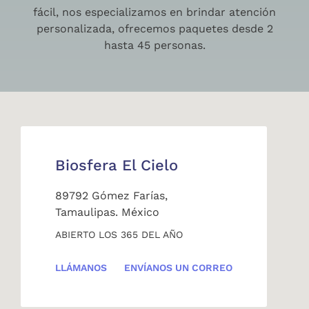
fácil, nos especializamos en brindar atención
personalizada, ofrecemos paquetes desde 2
hasta 45 personas.
Biosfera El Cielo
89792 Gómez Farías,
Tamaulipas. México
ABIERTO LOS 365 DEL AÑO
LLÁMANOS
ENVÍANOS UN CORREO